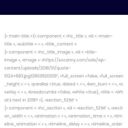
{« main-title »:{« component »: »hc_title », »id »: »main-
title », »subtitle »: » », »title_content »:
{« component »: »hc_title_image », »id »: »title-
image », »image »: »https://socanny.com/sole/wp-
content/uploads/2018/01/quote-
1024×683.jpg|1280|1920|129″, »full_screen »:false, »full_screen
_height »: » », »parallax »:true, »bleed »: » », »ken_burn »: » », »o
verlay »: » », »breadcrumbs »:false, »white »:true}, »title »: »Wh
at’s next in 2018? »}, »section_5ZtkF »:
{« component »: »hc_section », »id »: »section_5ZtkF », »secti
on_width »: » », »animation »: » », »animation_time »: » », »tim
eline_animation »: » », »timeline_delay »: » », »timeline_order