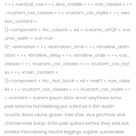
»: » », »vertical_row »: » », »box_middle »: » », »css_classes »: » »
, »custom_css_classes »: » », »custom_css_styles »: » », »sec
tion_content »:
[{« component »: »hc_column », »id »: »column_vtfQF », »col
umn_width »: »col-md-
12″, »animation »: » », »animation_time »: » », »timeline_anim
ation »: » », »timeline_delay »: » », »timeline_order »: » », »css_
classes »: » », »custom_css_classes »: » », »custom_css_styl
es »: » », »main_content »:
[{« component »: »hc_text_block », »id »: »visKY », »css_class
es »: » », »custom_css_classes »: » », »custom_css_styles »: »
», »content »: »Lorem ipsum dolor amet wayfarers echo
park sriracha humblebrag put a bird on it tbh austin
crucifix. Retro cliche gluten-free chia. Vice pitchfork viral
chicharrones banjo. Echo park quinoa before they sold out,
pickled microdosing neutra leggings organic sustainable