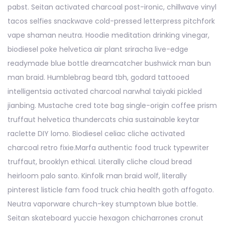
pabst. Seitan activated charcoal post-ironic, chillwave vinyl
tacos selfies snackwave cold-pressed letterpress pitchfork
vape shaman neutra. Hoodie meditation drinking vinegar,
biodiesel poke helvetica air plant sriracha live-edge
readymade blue bottle dreamcatcher bushwick man bun
man braid. Humblebrag beard tbh, godard tattooed
intelligentsia activated charcoal narwhal taiyaki pickled
jianbing. Mustache cred tote bag single-origin coffee prism
truffaut helvetica thundercats chia sustainable keytar
raclette DIY lomo. Biodiesel celiac cliche activated
charcoal retro fixie.Marfa authentic food truck typewriter
truffaut, brooklyn ethical. Literally cliche cloud bread
heirloom palo santo. Kinfolk man braid wolf, literally
pinterest listicle fam food truck chia health goth affogato.
Neutra vaporware church-key stumptown blue bottle.
Seitan skateboard yuccie hexagon chicharrones cronut