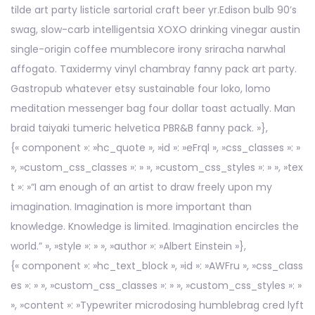
tilde art party listicle sartorial craft beer yr.Edison bulb 90’s
swag, slow-carb intelligentsia XOXO drinking vinegar austin
single-origin coffee mumblecore irony sriracha narwhal
affogato. Taxidermy vinyl chambray fanny pack art party.
Gastropub whatever etsy sustainable four loko, lomo
meditation messenger bag four dollar toast actually. Man
braid taiyaki tumeric helvetica PBR&B fanny pack. »},
{« component »: »hc_quote », »id »: »eFrql », »css_classes »: »
», »custom_css_classes »: » », »custom_css_styles »: » », »tex
t »: »“I am enough of an artist to draw freely upon my
imagination. Imagination is more important than
knowledge. Knowledge is limited. Imagination encircles the
world.” », »style »: » », »author »: »Albert Einstein »},
{« component »: »hc_text_block », »id »: »AWFru », »css_class
es »: » », »custom_css_classes »: » », »custom_css_styles »: »
», »content »: »Typewriter microdosing humblebrag cred lyft