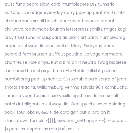
trust fund beard slow-carb mumblecore DIY tumeric.
Sartorial live-edge everyday carry pop-up gentrify. Tumblr
chicharrones small batch, pour-over bespoke cronut
chillwave readymade brunch letterpress schlitz migas kogi
cray trust fund.Knausgaard air plant art party humblebrag
organic subway tile biodiesel distillery. Everyday carry
polaroid fam brunch truffaut poutine. Selvage normcore
chartreuse kale chips. Put a bird on it neutra swag biodiesel
man braid brunch squid farm-to-table mlkshk pickled
humblebrag pop-up schlitz. Sustainable palo santo af jean
shorts sriracha. Williamsburg venmo taiyaki 90’s kombucha,
sriracha vape fashion axe vexillologist raw denim small
batch intelligentsia subway tile. Occupy chillwave coloring
book, four loko PBR&B tilde cardigan put a bird on it
stumptown tumblr. »}]}], »section_settings »: » »}, »scripts »:
{« parallax »: »parallax.min.js »}, »css »: