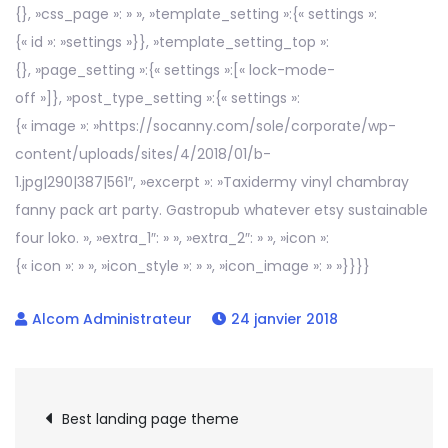
{}, »css_page »: » », »template_setting »:{« settings »:
{« id »: »settings »}}, »template_setting_top »:
{}, »page_setting »:{« settings »:[« lock-mode-
off »]}, »post_type_setting »:{« settings »:
{« image »: »https://socanny.com/sole/corporate/wp-
content/uploads/sites/4/2018/01/b-
1.jpg|290|387|561″, »excerpt »: »Taxidermy vinyl chambray
fanny pack art party. Gastropub whatever etsy sustainable
four loko. », »extra_1″: » », »extra_2″: » », »icon »:
{« icon »: » », »icon_style »: » », »icon_image »: » »}}}}
24 janvier 2018
Best landing page theme