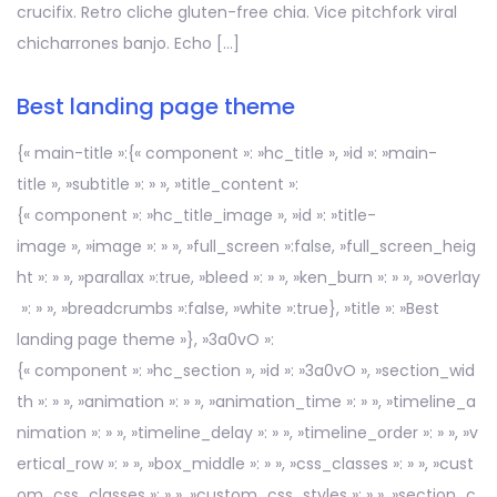
crucifix. Retro cliche gluten-free chia. Vice pitchfork viral
chicharrones banjo. Echo […]
Best landing page theme
{« main-title »:{« component »: »hc_title », »id »: »main-
title », »subtitle »: » », »title_content »:
{« component »: »hc_title_image », »id »: »title-
image », »image »: » », »full_screen »:false, »full_screen_heig
ht »: » », »parallax »:true, »bleed »: » », »ken_burn »: » », »overlay
»: » », »breadcrumbs »:false, »white »:true}, »title »: »Best
landing page theme »}, »3a0vO »:
{« component »: »hc_section », »id »: »3a0vO », »section_wid
th »: » », »animation »: » », »animation_time »: » », »timeline_a
nimation »: » », »timeline_delay »: » », »timeline_order »: » », »v
ertical_row »: » », »box_middle »: » », »css_classes »: » », »cust
om_css_classes »: » », »custom_css_styles »: » », »section_c