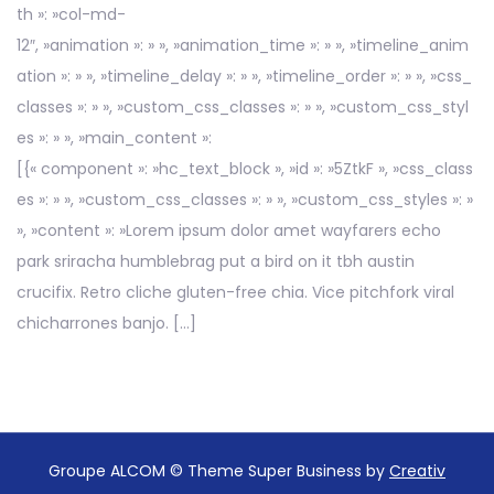
th »: »col-md-
12″, »animation »: » », »animation_time »: » », »timeline_anim
ation »: » », »timeline_delay »: » », »timeline_order »: » », »css_
classes »: » », »custom_css_classes »: » », »custom_css_styl
es »: » », »main_content »:
[{« component »: »hc_text_block », »id »: »5ZtkF », »css_class
es »: » », »custom_css_classes »: » », »custom_css_styles »: »
», »content »: »Lorem ipsum dolor amet wayfarers echo
park sriracha humblebrag put a bird on it tbh austin
crucifix. Retro cliche gluten-free chia. Vice pitchfork viral
chicharrones banjo. […]
Groupe ALCOM © Theme Super Business by
Creativ