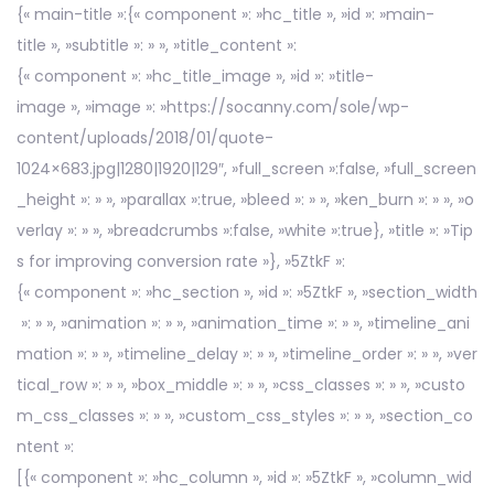
{« main-title »:{« component »: »hc_title », »id »: »main-
title », »subtitle »: » », »title_content »:
{« component »: »hc_title_image », »id »: »title-
image », »image »: »https://socanny.com/sole/wp-
content/uploads/2018/01/quote-
1024×683.jpg|1280|1920|129″, »full_screen »:false, »full_screen
_height »: » », »parallax »:true, »bleed »: » », »ken_burn »: » », »o
verlay »: » », »breadcrumbs »:false, »white »:true}, »title »: »Tip
s for improving conversion rate »}, »5ZtkF »:
{« component »: »hc_section », »id »: »5ZtkF », »section_width
»: » », »animation »: » », »animation_time »: » », »timeline_ani
mation »: » », »timeline_delay »: » », »timeline_order »: » », »ver
tical_row »: » », »box_middle »: » », »css_classes »: » », »custo
m_css_classes »: » », »custom_css_styles »: » », »section_co
ntent »:
[{« component »: »hc_column », »id »: »5ZtkF », »column_wid