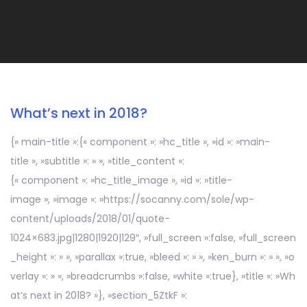
What’s next in 2018?
{« main-title »:{« component »: »hc_title », »id »: »main-
title », »subtitle »: » », »title_content »:
{« component »: »hc_title_image », »id »: »title-
image », »image »: »https://socanny.com/sole/wp-
content/uploads/2018/01/quote-
1024×683.jpg|1280|1920|129″, »full_screen »:false, »full_screen
_height »: » », »parallax »:true, »bleed »: » », »ken_burn »: » », »o
verlay »: » », »breadcrumbs »:false, »white »:true}, »title »: »Wh
at’s next in 2018? »}, »section_5ZtkF »: