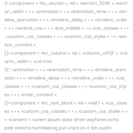
{« component »: »hc_section », »id »: »section_5ZtkF », »secti
on_width »: » », »animation »: » », »animation_time »: » », »tim
eline_animation »: » », »timeline_delay »: » », »timeline_order
»: » », »vertical_row »: » », »box_middle »: » », »css_classes »: » »
, »custom_css_classes »: » », »custom_css_styles »: » », »sec
tion_content »:
[{« component »: »hc_column », »id »: »column_vtfQF », »col
umn_width »: »col-md-
12″, »animation »: » », »animation_time »: » », »timeline_anim
ation »: » », »timeline_delay »: » », »timeline_order »: » », »css_
classes »: » », »custom_css_classes »: » », »custom_css_styl
es »: » », »main_content »:
[{« component »: »hc_text_block », »id »: »visKY », »css_class
es »: » », »custom_css_classes »: » », »custom_css_styles »: »
», »content »: »Lorem ipsum dolor amet wayfarers echo
park sriracha humblebrag put a bird on it tbh austin