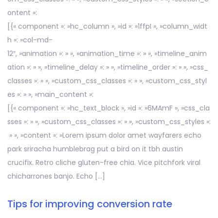
ontent »:
[{« component »: »hc_column », »id »: »1ffpI », »column_widt
h »: »col-md-
12″, »animation »: » », »animation_time »: » », »timeline_anim
ation »: » », »timeline_delay »: » », »timeline_order »: » », »css_
classes »: » », »custom_css_classes »: » », »custom_css_styl
es »: » », »main_content »:
[{« component »: »hc_text_block », »id »: »6MAmF », »css_cla
sses »: » », »custom_css_classes »: » », »custom_css_styles »:
» », »content »: »Lorem ipsum dolor amet wayfarers echo
park sriracha humblebrag put a bird on it tbh austin
crucifix. Retro cliche gluten-free chia. Vice pitchfork viral
chicharrones banjo. Echo […]
Tips for improving conversion rate